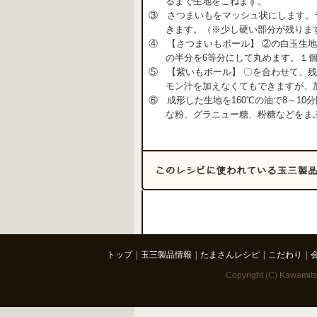
るまで生地をこねます。
③ さつまいもをマッシュ状にします。
きます。（※少し硬い部分が残りま
④ 【さつまいもボール】 ②の白玉生
の半分を6等分にして丸めます。１個
⑤ 【紫いもボール】 〇を合わせて、残
モン汁を加えなくてもできますが、
⑥ 成形した生地を160℃の油で8～1
な粉、グラニュー糖、粉糖などをま
トップ
|
玉三製品情報
|
たまさんレシピ
|
こだわり
|
Copyright (C) Kawamitsu